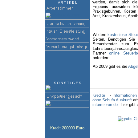
werden, damit sich die
A R T I K E L
Ergebnis auswirken kö
Praxisgebühren, Kosten
Arzt, Krankenhaus, Apot
Weitere
kostenlose Steue
Seiten. Benötigen Sie
Steuerberater zum Ers
Lohnsteuerjahresausgl
Partner
online Steuerb
anfordern.
Ab 2009 gibt es die
Abgel
S O N S T I G E S
Kredite
-
Informationen
ohne Schufa Auskunft
erh
informieren.de
- hier gibt
Kredit 200000 Euro