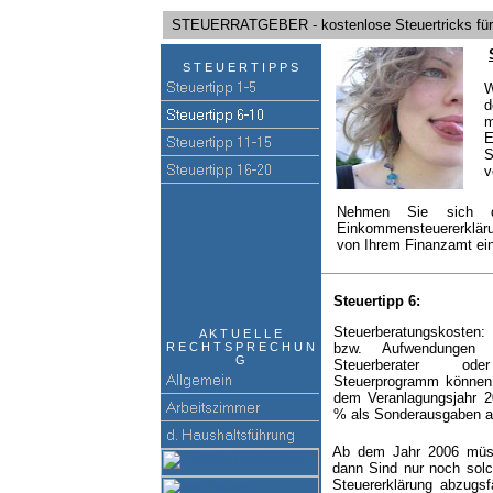
STEUERRATGEBER - kostenlose Steuertricks für I
S T E U E R T I P P S
W
d
m
E
S
v
Nehmen Sie sich d
Einkommensteuererkläru
von Ihrem Finanzamt ei
Steuertipp 6:
Steuerberatungskosten:
A K T U E L L E
R E C H T S P R E C H U N
bzw. Aufwendungen 
G
Steuerberater ode
Steuerprogramm können
dem Veranlagungsjahr 
% als Sonderausgaben a
Ab dem Jahr 2006 müss
dann Sind nur noch sol
Steuererklärung abzugsfä